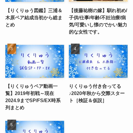
【りくりゅう図鑑】三浦＆
【後藤祐樹の嫁】馴れ初め/
木原ペア結成当初から総ま
子供/仕事/年齢/不妊治療/病
とめ
気/可愛いし懐のでかい魅力
的な女性です。
【りくりゅうペア動画一
りくりゅう付き合ってる
覧】2019年初戦～現在
♪2020年秋から交際スター
2024.9までSP/FS/EX時系
ト［検証＆仮説］
列まとめ