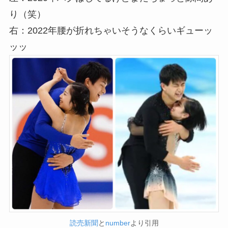
り（笑）
右：2022年腰が折れちゃいそうなくらいギューッ
ッッ
読売新聞
と
number
より引用