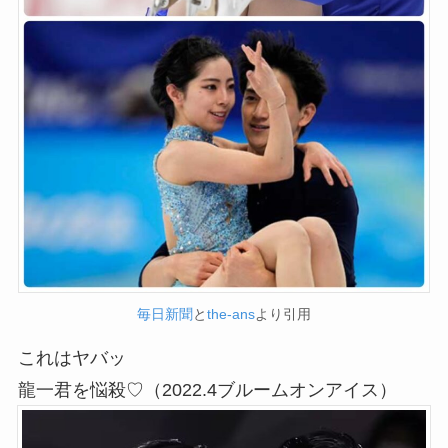
毎日新聞
と
the-ans
より引用
これはヤバッ
龍一君を悩殺♡（2022.4ブルームオンアイス）