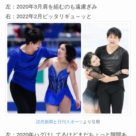
左：2020年3月肩を組むのも遠慮ぎみ
右：2022年2月ピッタリギュ～ッと
読売新聞
と
日刊スポーツ
より引用
左：2020年ハグはしてるけどまだちょっと隙間あ