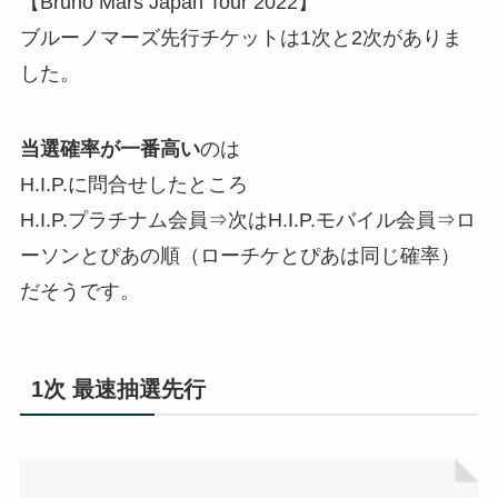
【Bruno Mars Japan Tour 2022】
ブルーノマーズ先行チケットは1次と2次がありま
した。
当選確率が一番高い
のは
H.I.P.に問合せしたところ
H.I.P.プラチナム会員⇒次はH.I.P.モバイル会員⇒ロ
ーソンとぴあの順（ローチケとぴあは同じ確率）
だそうです。
1次 最速抽選先⾏