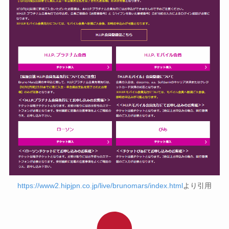
https://www2.hipjpn.co.jp/live/brunomars/index.html
より引用