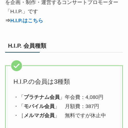
を企画・制作・運営するコンサートプロモーター
「H.I.P.」です
⇒
H.I.P.はこちら
H.I.P.
会員種類
H.I.P.の会員は3種類
・「
プラチナム会員
」年会費：4,080円
・「
モバイル会員
」 月額費：387円
・［
メルマガ会員
」 無料ですが休止中