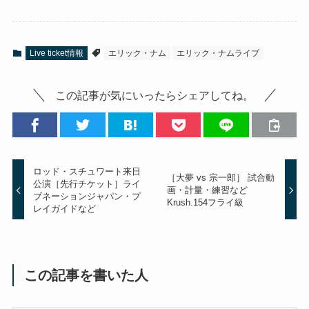
Live ticket情報
エリック・ナム
エリック・ナムライブ
この記事が気にいったらシェアしてね。
ロッド・スチュワート来日
［大夢 vs 宗一郎］ 試合動
公演［先行チケット］ライ
画・計量・練習など
ブネーションジャパン・プ
Krush.154フライ級
レイガイドなど
この記事を書いた人