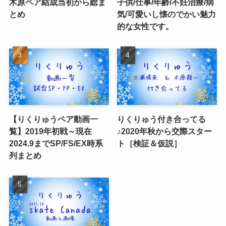
木原ペア結成当初から総ま
子供/仕事/年齢/不妊治療/病
とめ
気/可愛いし懐のでかい魅力
的な女性です。
【りくりゅうペア動画一
りくりゅう付き合ってる
覧】2019年初戦～現在
♪2020年秋から交際スター
2024.9までSP/FS/EX時系
ト［検証＆仮説］
列まとめ