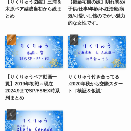
【りくりゅう図鑑】三浦＆
【後藤祐樹の嫁】馴れ初め/
木原ペア結成当初から総ま
子供/仕事/年齢/不妊治療/病
とめ
気/可愛いし懐のでかい魅力
的な女性です。
【りくりゅうペア動画一
りくりゅう付き合ってる
覧】2019年初戦～現在
♪2020年秋から交際スター
2024.9までSP/FS/EX時系
ト［検証＆仮説］
列まとめ