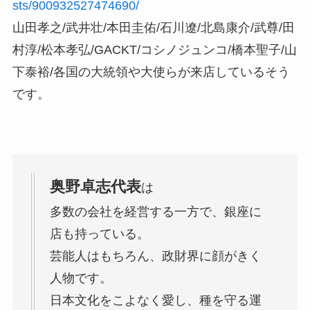
sts/900932527474690/
山田孝之/武井壮/本田圭佑/石川遼/北島康介/武尊/田
村淳/松本孝弘/GACKT/コシノジュンコ/橋本聖子/山
下泰裕/各国の大統領や大使らが来店しているそう
です。
奥野卓志代表
は
多数の会社を経営する一方で、銀座に
店も持っている。
芸能人はもちろん、政財界に顔がきく
人物です。
日本文化をこよなく愛し、種を守る運