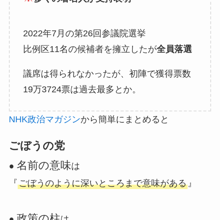
2022年7月の第26回参議院選挙
比例区11名の候補者を擁立したが
全員落選
議席は得られなかったが、初陣で獲得票数
19万3724票は過去最多とか。
NHK政治マガジン
から簡単にまとめると
ごぼうの党
名前の意味
●
は
『
ごぼうのように深いところまで意味がある
』
政策の柱
●
は