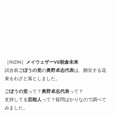
［RIZIN］
メイウェザーVS朝倉未来
試合前
ごぼうの党
の
奥野卓志代表
は、贈呈する花
束をわざと落としました。
ごぼうの党
って？
奥野卓志代表
って？
支持してる
芸能人
って？疑問ばかりなので調べて
みました。