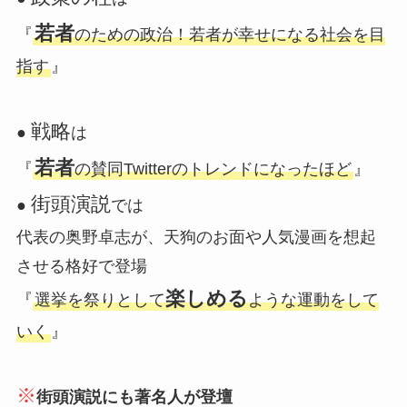
若者
『
のための政治！若者が幸せになる社会を目
指す
』
戦略
●
は
若者
『
の賛同Twitterのトレンドになったほど
』
街頭演説
●
では
代表の奥野卓志が、天狗のお面や人気漫画を想起
させる格好で登場
楽しめる
『
選挙を祭りとして
ような運動をして
いく
』
※
街頭演説にも著名人が登壇