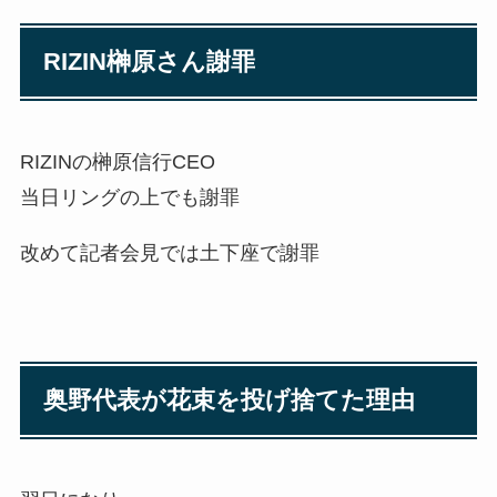
RIZIN榊原さん謝罪
RIZINの榊原信行CEO
当日リングの上でも謝罪
改めて記者会見では土下座で謝罪
奥野代表が花束を投げ捨てた理由