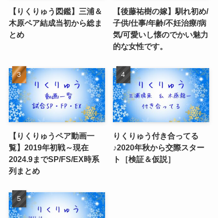
【りくりゅう図鑑】三浦＆
【後藤祐樹の嫁】馴れ初め/
木原ペア結成当初から総ま
子供/仕事/年齢/不妊治療/病
とめ
気/可愛いし懐のでかい魅力
的な女性です。
【りくりゅうペア動画一
りくりゅう付き合ってる
覧】2019年初戦～現在
♪2020年秋から交際スター
2024.9までSP/FS/EX時系
ト［検証＆仮説］
列まとめ