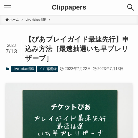
Clippapers
ホーム
Live ticket情報
【ぴあプレイガイド最速先行】申
2023
込み方法［最速抽選いち早プレリ
7/13
ザーブ］
2022年7月22日
2023年7月13日
Live ticket情報
メモ 忘備録