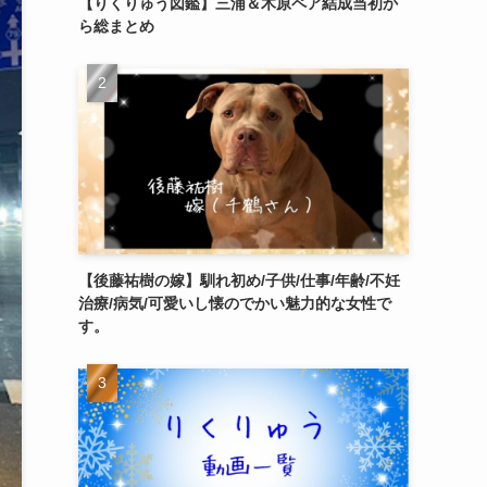
【りくりゅう図鑑】三浦＆木原ペア結成当初か
ら総まとめ
【後藤祐樹の嫁】馴れ初め/子供/仕事/年齢/不妊
治療/病気/可愛いし懐のでかい魅力的な女性で
す。