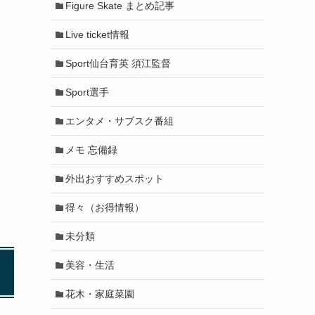
Figure Skate まとめ記事
Live ticket情報
Sport仙台育英 須江監督
Sport選手
エンタメ・サブスク番組
メモ 忘備録
外出おすすめスポット
得々（お得情報）
未分類
美容・生活
花木・家庭菜園