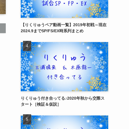
【りくりゅうペア動画一覧】2019年初戦～現在
2024.9までSP/FS/EX時系列まとめ
りくりゅう付き合ってる♪2020年秋から交際ス
タート［検証＆仮説］