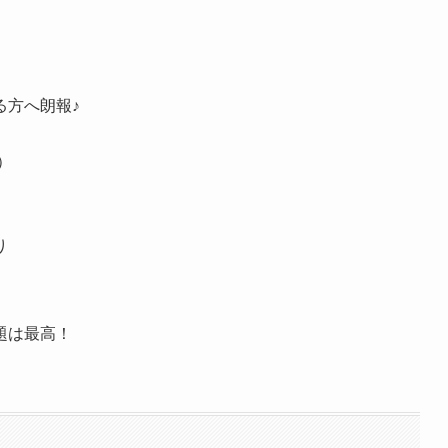
る方へ朗報♪
）
り
題は最高！