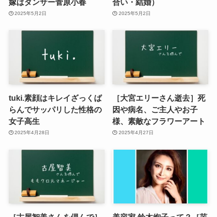
嫁はダンサー菅原小春
合い・結婚）
2025年5月2日
2025年5月2日
tuki.素顔はキレイざっくば
［大宮エリーさん逝去］死
らんでサッパリした性格の
因や病名、ご主人やお子
女子高生
様、素敵なフラワーアート
2025年4月28日
2025年4月27日