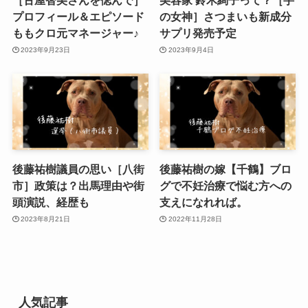
［古屋智美さんを偲んで］
美容家 鈴木絢子って？［芋
プロフィール＆エピソード
の女神］さつまいも新成分
ももクロ元マネージャー♪
サプリ発売予定
2023年9月23日
2023年9月4日
後藤祐樹議員の思い［八街
後藤祐樹の嫁【千鶴】ブロ
市］政策は？出馬理由や街
グで不妊治療で悩む方への
頭演説、経歴も
支えになれれば。
2023年8月21日
2022年11月28日
人気記事