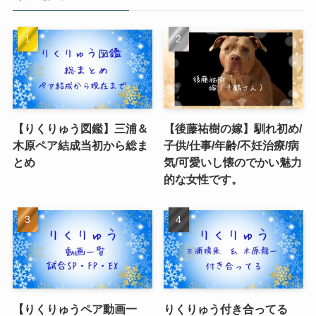
【りくりゅう図鑑】三浦＆
【後藤祐樹の嫁】馴れ初め/
木原ペア結成当初から総ま
子供/仕事/年齢/不妊治療/病
とめ
気/可愛いし懐のでかい魅力
的な女性です。
【りくりゅうペア動画一
りくりゅう付き合ってる