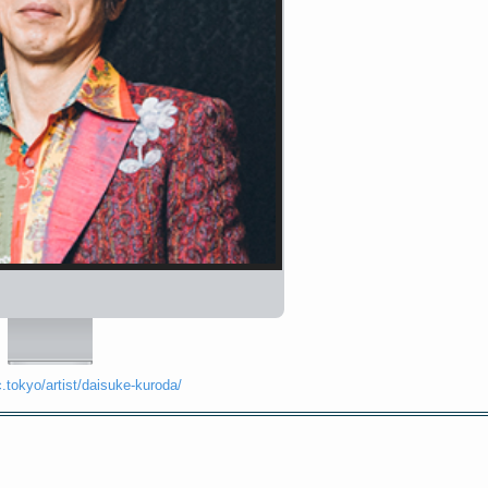
c.tokyo/artist/daisuke-kuroda/