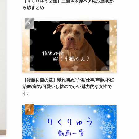
【りくりゅう図鑑】三浦＆木原ペア結成当初か
ら総まとめ
【後藤祐樹の嫁】馴れ初め/子供/仕事/年齢/不妊
治療/病気/可愛いし懐のでかい魅力的な女性で
す。