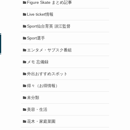
Figure Skate まとめ記事
Live ticket情報
Sport仙台育英 須江監督
Sport選手
エンタメ・サブスク番組
メモ 忘備録
外出おすすめスポット
得々（お得情報）
未分類
美容・生活
花木・家庭菜園