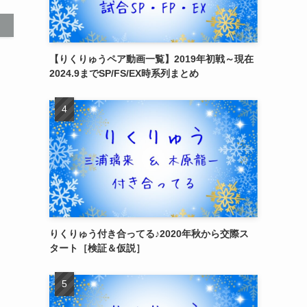
【りくりゅうペア動画一覧】2019年初戦～現在
2024.9までSP/FS/EX時系列まとめ
りくりゅう付き合ってる♪2020年秋から交際ス
タート［検証＆仮説］