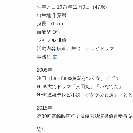
生年月日 1977年12月9日（47歳）
出生地 千葉県
身長 176 cm
血液型 O型
ジャンル 俳優
活動内容 映画、舞台、テレビドラマ
事務所
空
2005年
映画［La・fuosaje愛をつく女］デビュー
NHK大河ドラマ「真田丸」「いだてん」
NHK連続テレビ小説「ゲゲゲの女房」「と
2015年
第30回高崎映画祭で最優秀助演男優賞受賞
近年