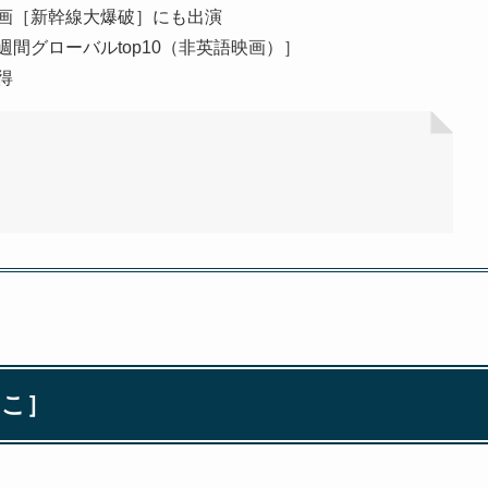
画［新幹線大爆破］にも出演
間グローバルtop10（非英語映画）］
得
んこ］