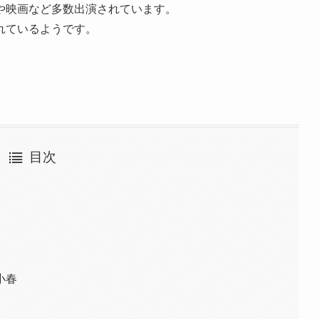
や映画など多数出演されています。
れているようです。
目次
］
小春