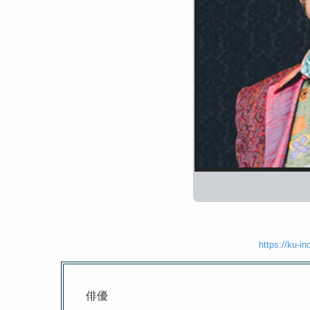
https://ku-in
俳優