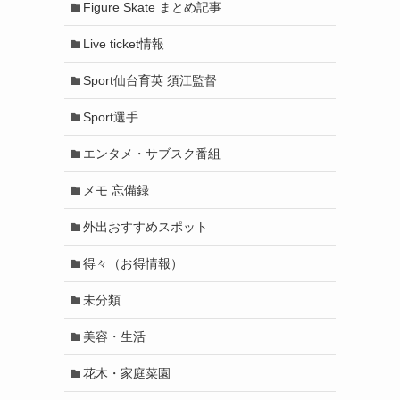
Figure Skate まとめ記事
Live ticket情報
Sport仙台育英 須江監督
Sport選手
エンタメ・サブスク番組
メモ 忘備録
外出おすすめスポット
得々（お得情報）
未分類
美容・生活
花木・家庭菜園