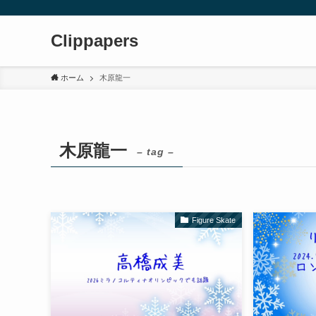
Clippapers
ホーム
木原龍一
木原龍一
– tag –
Figure Skate