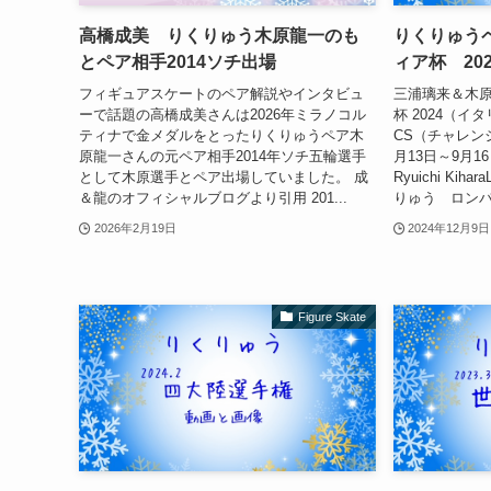
高橋成美 りくりゅう木原龍一のも
りくりゅう
とペア相手2014ソチ出場
ィア杯 20
フィギュアスケートのペア解説やインタビュ
三浦璃来＆木原
ーで話題の高橋成美さんは2026年ミラノコル
杯 2024（
ティナで金メダルをとったりくりゅうペア木
CS（チャレン
原龍一さんの元ペア相手2014年ソチ五輪選手
月13日～9月16日
として木原選手とペア出場していました。 成
Ryuichi Kihar
＆龍のオフィシャルブログより引用 201...
りゅう ロンバル
2026年2月19日
2024年12月9日
Figure Skate