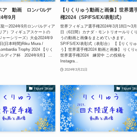
ペア 動画 ロンバルデ
【りくりゅう動画と画像】世界選
24年9月
権2024（SP/FS/EX/表彰式）
龍一2024年9月ロンバルディア
世界フィギュア選手権2024年3月18日〜3月
イタリア）フィギュアスケートの
日（6日間）カナダ・モントリオールりく
ジャーシリーズ）大会2024年9
うの動画と画像をまとめていきます。
(日本時間)Riku Miura /
SP/FS/EX/表彰式（表彰台） 【【りくり
aLombardia Trophy 2024 【りく
う】世界選手権2024 動画と画像】 りくり
ディア杯 2024年9月】 ...
世界選手権2024 練習中 この投稿を
Instagra...
2024年3月21日
Figure Skate
Figure Sk