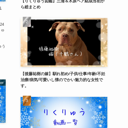
【りくりゅう図鑑】三浦＆木原ペア結成当初か
ら総まとめ
手
24
りゅ
ゅ
ゅう
【後藤祐樹の嫁】馴れ初め/子供/仕事/年齢/不妊
治療/病気/可愛いし懐のでかい魅力的な女性で
ate
す。