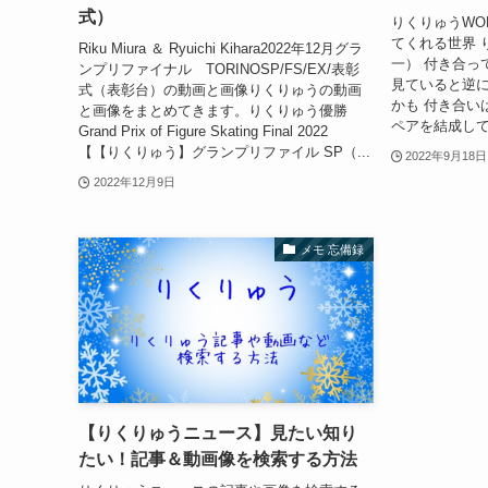
式）
りくりゅうWO
てくれる世界 
Riku Miura ＆ Ryuichi Kihara2022年12月グラ
一） 付き合っ
ンプリファイナル TORINOSP/FS/EX/表彰
見ていると逆
式（表彰台）の動画と画像りくりゅうの動画
かも 付き合い
と画像をまとめてきます。りくりゅう優勝
ペアを結成して
Grand Prix of Figure Skating Final 2022
【【りくりゅう】グランプリファイル SP（...
2022年9月18日
2022年12月9日
メモ 忘備録
【りくりゅうニュース】見たい知り
たい！記事＆動画像を検索する方法