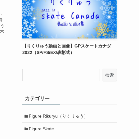
～
海
どう
柚木
彰
【りくりゅう動画と画像】GPスケートカナダ
2022（SP/FS/EX/表彰式）
検索
カテゴリー
Figure Rikuryu（りくりゅう）
Figure Skate