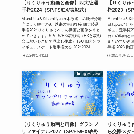
【りくりゅう動画と画像】四大陸選
【りくりゅ
手権2024（SP/FS/EX/表彰式）
権2023（SP
MiuraRiku＆KiharaRyuichi木原選手の腰椎分離
MiuraRiku＆Ki
症により昨年の9月以来の実戦復帰 四大陸選
日Japanさ
手権2024りくりゅうペアの動画と画像をまと
ギュア選手権20
めていきます。SP/FS/EX/表彰式（EXと表彰
台）の動画と
台は願いをこめて見出し作成） ISU 四⼤陸フ
まとめていきま
ィギュアスケート選⼿権⼤会 20242024...
手権 2023 動画と画
2024年1月31日
2023年3月23日
Figure Skate
【りくりゅう動画と画像】グランプ
りくりゅう付
リファイナル2022（SP/FS/EX/表彰
ら交際スタ