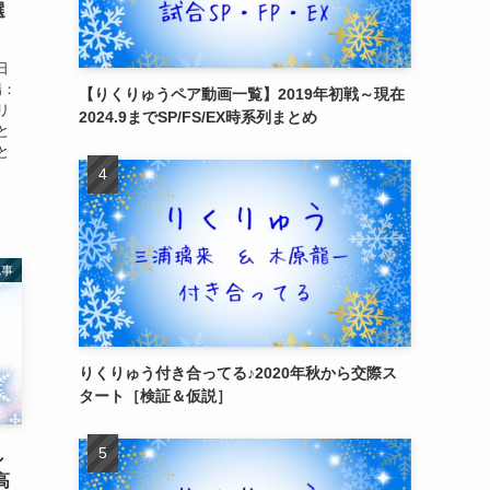
選
2日
場：
【りくりゅうペア動画一覧】2019年初戦～現在
リ
2024.9までSP/FS/EX時系列まとめ
と
と
記事
りくりゅう付き合ってる♪2020年秋から交際ス
タート［検証＆仮説］
し
高