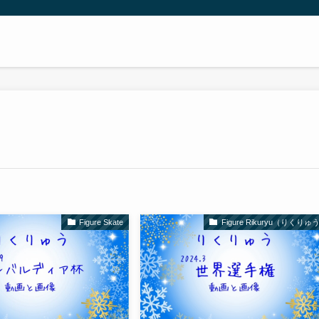
Figure Skate
Figure Rikuryu（りくりゅ