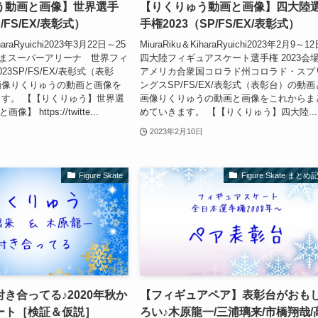
う動画と画像】世界選手
【りくりゅう動画と画像】四大陸
/FS/EX/表彰式）
手権2023（SP/FS/EX/表彰式）
haraRyuichi2023年3月22日～25
MiuraRiku＆KiharaRyuichi2023年2月9～1
いたまスーパーアリーナ 世界フィ
四大陸フィギュアスケート選手権 2023会
23SP/FS/EX/表彰式（表彰
アメリカ合衆国コロラド州コロラド・スプ
画像りくりゅうの動画と画像を
ングスSP/FS/EX/表彰式（表彰台）の動画
す。 【【りくりゅう】世界選
画像りくりゅうの動画と画像をこれからま
像】 https://twitte...
めていきます。 【【りくりゅう】四大陸...
2023年2月10日
Figure Skate
Figure Skate まとめ
き合ってる♪2020年秋か
【フィギュアペア】表彰台がおも
ート［検証＆仮説］
ろい♪木原龍一/三浦璃来/市橋翔哉/