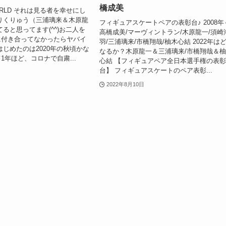
橋成美
RLD それは見る者を幸せにし
りくりゅう（三浦璃来＆木原龍
フィギュアスケートペアの表彰台♪ 2008年
てると思ってます(^^)お二人を
高橋成美/マーヴィントラン/木原龍一/須崎
に付き合ってなかったらヤバイ
羽/三浦璃来/市橋翔哉/柚木心結 2022年は
はじめたのは2020年の秋頃かな
なるか？木原龍一＆三浦璃来/市橋翔哉＆
1年ほど、コロナで自粛...
心結 【フィギュアペア全日本選手権の表
台】 フィギュアスケートのペア表彰...
2022年8月10日