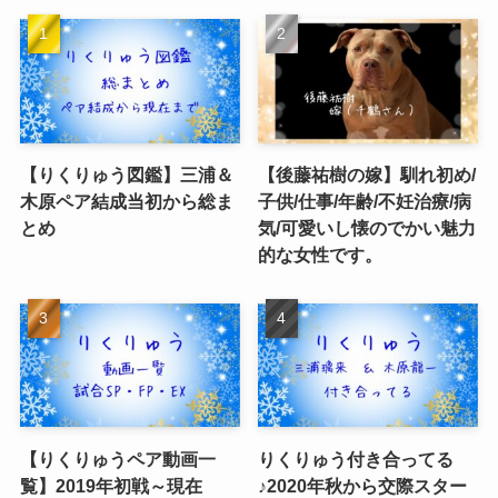
【りくりゅう図鑑】三浦＆
【後藤祐樹の嫁】馴れ初め/
木原ペア結成当初から総ま
子供/仕事/年齢/不妊治療/病
とめ
気/可愛いし懐のでかい魅力
的な女性です。
【りくりゅうペア動画一
りくりゅう付き合ってる
覧】2019年初戦～現在
♪2020年秋から交際スター