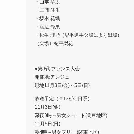
・山本 草太
・三浦 佳生
・坂本 花織
・渡辺 倫果
・松生 理乃（紀平選手欠場により出場）
（欠場）紀平梨花
●第3戦 フランス大会
開催地:アンジェ
現地11月3日(金)～5日(日)
放送予定（テレビ朝日系）
11月3日(金)
深夜3時～男女ショート(関東地区)
11月5日(日)
朝4時～男女フリー (関東地区)