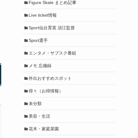
Figure Skate まとめ記事
Live ticket情報
Sport仙台育英 須江監督
Sport選手
エンタメ・サブスク番組
メモ 忘備録
外出おすすめスポット
得々（お得情報）
未分類
美容・生活
花木・家庭菜園