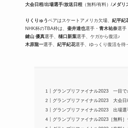
大会日程
/
出場選手
/
放送日程
（無料/有料）/
メダリ
りくりゅう
ペアはスケートアメリカ欠場、
紀平紀
NHK杯のTBA枠は、
壷井達也
選手・
青木祐奈
選手
鍵山 優真
選手、
樋口新葉
選手、ケガから復活♪
木原龍一
選手、
紀平紀花
選手、ゆっくり復活を待
グランプリファイナル2023 一目で
グランプリファイナル2023 大会日
グランプリファイナル2023 出場選
グランプリファイナル2023［無料