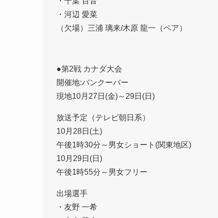
・千葉 百音
・河辺 愛菜
（欠場）三浦 璃来/木原 龍一（ペア）
●第2戦 カナダ大会
開催地:バンクーバー
現地10月27日(金)～29日(日)
放送予定（テレビ朝日系）
10月28日(土)
午後1時30分～男女ショート(関東地区)
10月29日(日)
午後1時55分～男女フリー
出場選手
・友野 一希