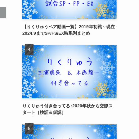
【りくりゅうペア動画一覧】2019年初戦～現在
2024.9までSP/FS/EX時系列まとめ
りくりゅう付き合ってる♪2020年秋から交際ス
タート［検証＆仮説］