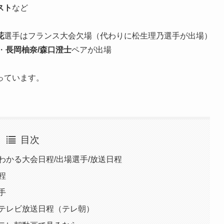
スト
など
花
選手はフランス大会欠場（代わりに松生理乃選手が出場）
・
長岡柚奈/森口澄士
ペアが出場
っています。
目次
わかる大会日程/出場選手/放送日程
程
手
］テレビ放送日程（テレ朝）