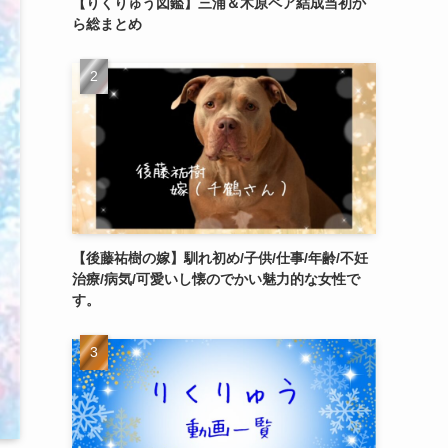
【りくりゅう図鑑】三浦＆木原ペア結成当初か
ら総まとめ
【後藤祐樹の嫁】馴れ初め/子供/仕事/年齢/不妊
治療/病気/可愛いし懐のでかい魅力的な女性で
す。