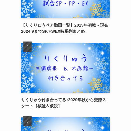
【りくりゅうペア動画一覧】2019年初戦～現在
2024.9までSP/FS/EX時系列まとめ
りくりゅう付き合ってる♪2020年秋から交際ス
タート［検証＆仮説］