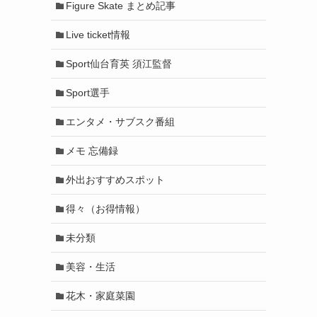
Figure Skate まとめ記事
Live ticket情報
Sport仙台育英 須江監督
Sport選手
エンタメ・サブスク番組
メモ 忘備録
外出おすすめスポット
得々（お得情報）
未分類
美容・生活
花木・家庭菜園