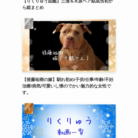
【りくりゅう図鑑】三浦＆木原ペア結成当初か
ら総まとめ
【後藤祐樹の嫁】馴れ初め/子供/仕事/年齢/不妊
治療/病気/可愛いし懐のでかい魅力的な女性で
す。